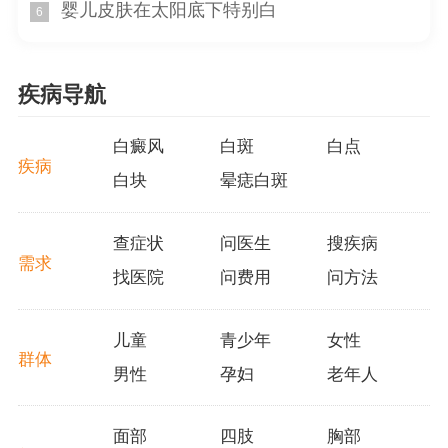
康。
婴儿皮肤在太阳底下特别白
6
婴儿皮肤在太阳底下特别白是由于生理原因和过敏反
应引起的。家长们应该采取适当的防晒措施和日常护理，
疾病导航
保护婴儿的皮肤健康。根据医生的建议，婴儿可能需要采
取额外的防护措施。
白癜风
白斑
白点
疾病
白块
晕痣白斑
查症状
问医生
搜疾病
需求
找医院
问费用
问方法
儿童
青少年
女性
群体
男性
孕妇
老年人
面部
四肢
胸部