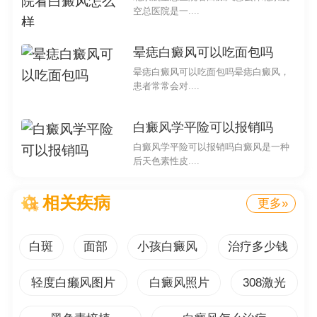
空总医院是一....
晕痣白癜风可以吃面包吗
婴儿皮肤在太阳底下特别白，这是很多父母常常问到
晕痣白癜风可以吃面包吗晕痣白癜风，
的问题。为了更好地解答这个问题，我们需要从多个角度
患者常常会对....
来讨论。
1. 生理原因
白癜风学平险可以报销吗
白癜风学平险可以报销吗白癜风是一种
婴儿的皮肤在太阳底下特别容易变得白皙，这主要是
后天色素性皮....
因为婴儿的皮肤含有更多的胶原蛋白和弹力纤维，导致皮
肤更加薄而透明。婴儿皮肤中的黑色素细胞数量和活性也
相关疾病
更多»
相对较低，使得皮肤呈现出白亮的外观。
2. 过敏反应
白斑
面部
小孩白癜风
治疗多少钱
某些婴儿可能对太阳光过敏，这种过敏反应被称为太
轻度白癞风图片
白癜风照片
308激光
阳性皮炎。当婴儿暴露在阳光下时，他们的皮肤会出现过
敏症状，如发红、瘙痒、刺痛等。这可能导致婴儿皮肤在