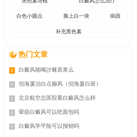
黑色素培植
白癜风怎么治疗
阳光下显得更加白皙。
白色小圆点
脸上白一块
病因
3. 防晒措施
补充黑色素
对于婴儿皮肤在太阳底下特别白的问题，建议家长们
采取一些防晒措施。避免婴儿暴露在强烈的阳光下，特别
是在中午时分。给婴儿使用适合年龄的防晒霜，并定期补
热门文章
涂。为婴儿选择透气性好的衣物，尽量遮挡阳光。对于容
易过敏的婴儿，可以咨询医生是否需要采取其他防护措
白癜风能喝沙棘原浆么
1
施。
倪海厦治白点癫风（倪海厦白斑）
2
4. 日常护理
北京航空总医院看白癜风怎么样
3
除了防晒措施，正确的日常护理也对婴儿皮肤的健康
和白皙起着重要作用。保持婴儿皮肤的清洁和湿润，选择
晕痣白癜风可以吃面包吗
4
温和、无刺激的婴儿护肤品，避免使用过多的化学物质。
白癜风学平险可以报销吗
5
定期给婴儿进行按摩，可以促进血液循环，保持皮肤的健