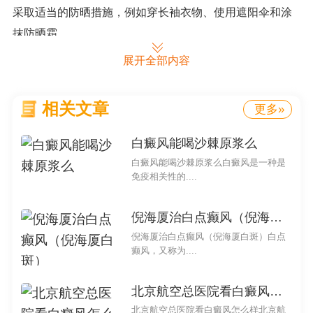
采取适当的防晒措施，例如穿长袖衣物、使用遮阳伞和涂
抹防晒霜。
展开全部内容
婴儿皮肤在太阳底下特别白是正常现象的一种表现，
通常不需要过度担心。为了保护婴儿皮肤的健康，仍需采
取一些预防措施。在阳光强烈的时候，尽量减少婴儿暴露
相关文章
更多»
在太阳下的时间。选择合适的防晒产品，以保护婴儿的皮
白癜风能喝沙棘原浆么
肤免受紫外线的伤害。注意保持婴儿皮肤的湿润和干燥，
白癜风能喝沙棘原浆么白癜风是一种是
避免使用刺激性的清洁用品。
免疫相关性的....
在婴儿成长过程中，皮肤保健和保护至关重要。尽管
倪海厦治白点癫风（倪海厦白斑）
婴儿皮肤在太阳底下特别白可能给父母带来一些担心，但
倪海厦治白点癫风（倪海厦白斑）白点
正确的保护措施和关注将一些婴儿的皮肤健康发展。记住
癫风，又称为....
要在婴儿的日常生活中注重皮肤护理和保护，以一些他们
的健康和幸福。
北京航空总医院看白癜风怎么样
婴儿皮肤在太阳底下特别白
北京航空总医院看白癜风怎么样北京航