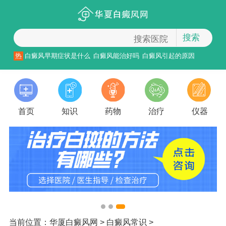
搜索
热
白癜风早期症状是什么
白癜风能治好吗
白癜风引起的原因
首页
知识
药物
治疗
仪器
当前位置：
华厦白癜风网
>
白癜风常识
>