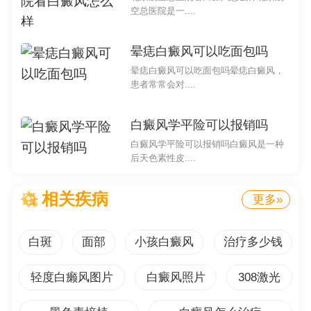
空总医院是一....
和工作带来了很大的困扰。作为医生解答，我希望通过本
文为大家解答白点癫风胶囊的用药问题，特别是一次吃几
晕痣白癜风可以吃面包吗
粒的问题。
晕痣白癜风可以吃面包吗晕痣白癜风，
患者常常会对....
白点癫风胶囊是一种中药制剂，有效治疗白点癫风症
状。患者在使用药物时往往会有疑问，不知道每次应该服
白癜风学平险可以报销吗
用多少粒。下面本篇文章将从多个角度为大家解答这个问
白癜风学平险可以报销吗白癜风是一种
题。
后天色素性皮....
1. 根据病情和医生建议确定用量：白点癫风病情复杂
相关疾病
多样，不同个体的病情也会有所不同。在使用白点癫风胶
更多»
囊时，较好先咨询医生并按照医生的建议来确定用量。医
生会根据患者的病情和身体状况来给出较合适的用药建
白斑
面部
小孩白癜风
治疗多少钱
议，包括一次吃几粒。
轻度白癞风图片
白癜风照片
308激光
2. 注意药品说明书的用法用量：白点癫风胶囊是经过
严格审批的合法药品，其用法用量在药品说明书中有详细