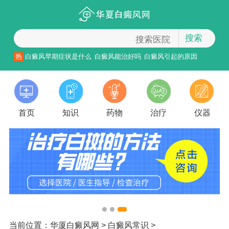
搜索
热
白癜风早期症状是什么
白癜风能治好吗
白癜风引起的原因
首页
知识
药物
治疗
仪器
当前位置：
华厦白癜风网
>
白癜风常识
>