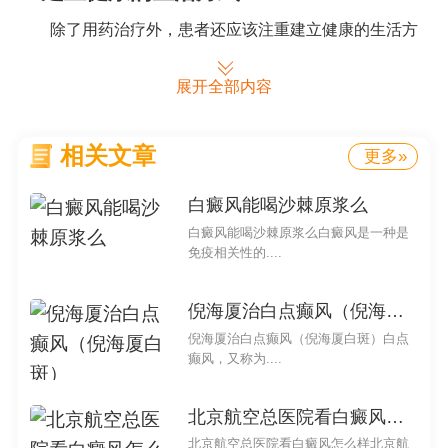
除了用药治疗外，患者还应该注重建立健康的生活方
式，这对于皮肤病的治疗和预防都非常重要。多注意个人
展开全部内容
卫生，保持皮肤清洁和湿润。避免过度疲劳和精神压力，
保持良好的心理状态。合理饮食，多摄入富含维生素和抗
氧化剂的食物，有助于改善皮肤状况。
相关文章
更多»
白点癫风胶囊一次吃几粒这个问题没有一个固定的答
白癜风能喝沙棘原浆么
案，应该根据医生建议和药物说明书来确定。患者还需要
白癜风能喝沙棘原浆么白癜风是一种是
注意个体差异和可能的不良反应，并建立健康的生活方
免疫相关性的....
式，以帮助治疗和预防皮肤病。较重要的是在用药期间保
倪海厦治白点癫风（倪海厦白斑）
持积极的态度，相信自己能够克服皮肤病，恢复健康。
倪海厦治白点癫风（倪海厦白斑）白点
白点癫风胶囊一次吃几粒
癫风，又称为....
北京航空总医院看白癜风怎么样
白点癫风是一种是免疫相关性的疾病，给患者的生活
北京航空总医院看白癜风怎么样北京航