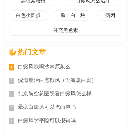
黑色素培植
白癜风怎么治疗
的说明。患者在使用药物前，应仔细阅读药品说明书，并
白色小圆点
脸上白一块
病因
按照说明书上的用法用量进行用药。
3. 遵循药品剂量标准：白点癫风胶囊作为一种中药制
补充黑色素
剂，其剂量标准是基于医学试验和药理调查得出的。在使
用药物时，患者应该遵循药品剂量标准，不要自行增加或
热门文章
减少用量，以免影响治疗结果或出现药物不良反应。
白癜风能喝沙棘原浆么
1
白点癫风胶囊在一次吃几粒的问题上，较好咨询医生
的建议，并按照药品说明书和剂量标准来用药。患者应合
倪海厦治白点癫风（倪海厦白斑）
2
理安排工作和生活，增强免疫力，注意个人卫生，避免过
北京航空总医院看白癜风怎么样
度疲劳和精神压力，保持良好的心态，辅助治疗白点癫
3
风。
晕痣白癜风可以吃面包吗
4
1. 合理安排工作和生活
白癜风学平险可以报销吗
5
白点癫风病情与患者的生活方式密切相关。合理安排