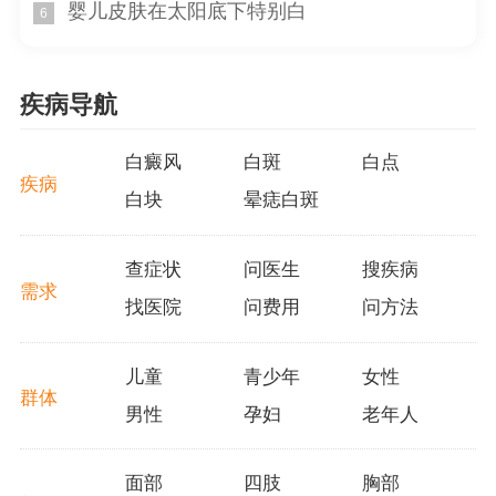
婴儿皮肤在太阳底下特别白
工作和生活，注意避免长时间暴露在阳光下，避免疲劳过
6
度，有助于减缓病情和促进恢复。
2. 增强免疫力
疾病导航
免疫力的低下是导致皮肤病反复的一个重要原因。患
白癜风
白斑
白点
者可以通过合理饮食、适量运动、保持良好的睡眠和心情
疾病
舒畅等方法，增强自身免疫力，提高对疾病的抵抗能力。
白块
晕痣白斑
3. 注意个人卫生
查症状
问医生
搜疾病
个人卫生对于预防和控制白点癫风病情的发展至关重
需求
找医院
问费用
问方法
要。患者应保持身体清洁，勤换内衣内裤，避免共用毛
巾、浴巾等，定期清洗床上用品和衣物，以减少病情的加
儿童
青少年
女性
重或反复。
群体
男性
孕妇
老年人
通过以上措施，患者可以在合理用药的前提下，辅助
治疗白点癫风病情，提高治疗结果。患者在使用白点癫风
面部
四肢
胸部