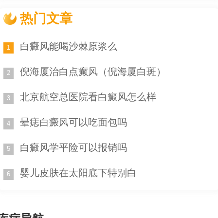
某些皮肤病可能与个体的遗传因素有关。例如，白斑病
热门文章
（vitiligo）是一种后天色素性皮肤病，其特点是皮肤部分区域出
现白斑。遗传因素在白斑病的发病中起到了重要的作用。如果女
白癜风能喝沙棘原浆么
孩的家族中有白斑病的病史，她也有可能患上这种疾病。
1
3. 免疫系统异常：
倪海厦治白点癫风（倪海厦白斑）
2
女孩的免疫系统在发育过程中可能会出现一些异常，导致易
北京航空总医院看白癜风怎么样
3
感某些皮肤病。例如，红斑狼疮（lupus erythematosus）是一种
慢性炎症性疾病，主要影响皮肤、关节和内脏器官。这种疾病常
晕痣白癜风可以吃面包吗
4
常在青春期出现，女性发病率高于男性，并且与免疫系统异常有
关。
白癜风学平险可以报销吗
5
4. 环境因素：
婴儿皮肤在太阳底下特别白
6
环境因素也可能对女孩的皮肤产生不良影响。例如，暴露在
日晒下可能导致皮肤晒斑，使用某些化妆品或护肤品可能引发过
敏反应。某些细菌、真菌或病毒感染也会导致皮肤病的发生。