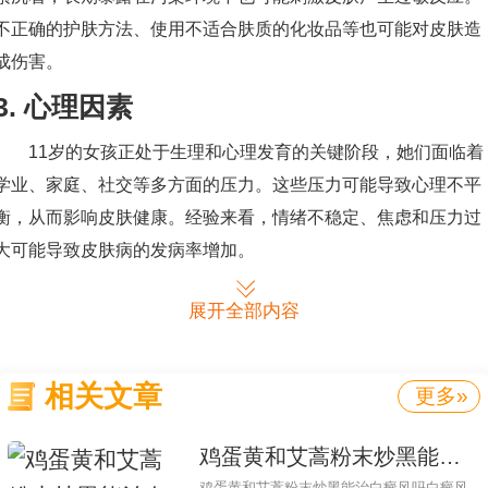
不正确的护肤方法、使用不适合肤质的化妆品等也可能对皮肤造
成伤害。
3. 心理因素
11岁的女孩正处于生理和心理发育的关键阶段，她们面临着
学业、家庭、社交等多方面的压力。这些压力可能导致心理不平
衡，从而影响皮肤健康。经验来看，情绪不稳定、焦虑和压力过
大可能导致皮肤病的发病率增加。
通过对为什么是11岁的女孩的脸上有白点还有红红进行讨
展开全部内容
论，我们可以看出，这种情况可能是多种因素综合作用的结果。
在生活、交友、婚恋和社会支持等多个角度，我们可以提出以下
相关文章
更多»
建议：
合理护理皮肤，保持清洁和适度保湿。选择适合肤质的护肤
鸡蛋黄和艾蒿粉末炒黑能治白癜风
品，并避免使用刺激性化妆品。
鸡蛋黄和艾蒿粉末炒黑能治白癜风吗白癜风