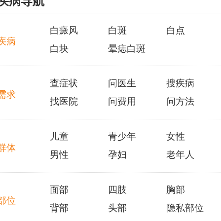
疾病导航
11岁女孩脸上出现白点和红红的可能是由于生理原因、遗传
白癜风
白斑
白点
因素、免疫系统异常以及环境因素引起的皮肤病。建议女孩及其
疾病
白块
晕痣白斑
家人密切观察症状的变化，及时就医，并采取一些预防措施，如
避免过度暴露在紫外线下，选择温和的皮肤护理产品等。饮食均
衡、良好的心理状态、积极的生活态度也有助于保持皮肤的健
查症状
问医生
搜疾病
康。
需求
找医院
问费用
问方法
儿童
青少年
女性
群体
男性
孕妇
老年人
面部
四肢
胸部
部位
背部
头部
隐私部位