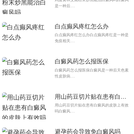
是一种后....
注意日常生活习惯和饮食，避免暴饮暴食、熬夜以及过度曝
晒太阳。增加摄入富含维生素和矿物质的食物，有助于提高皮肤
白点癫风疼红怎么办
健康。
白点癫风疼红怎么办白点癫风疼红是一种是
建议女孩学会合理应对压力，培养良好的心理状态。可以通
免疫相关....
过参加体育运动、音乐、绘画等活动来释放压力，与家人和朋友
保持良好的沟通。
白癜风药怎么报医保
白癜风药怎么报医保白癜风是一种后天色素
尽量避免化学治疗，多选择科学疗法和保健方法来改善皮肤
性皮肤病....
状况。如果症状严重或持续存在，建议及时咨询专业医生以获得
更准确的诊断和治疗建议。
用山药豆切片贴在患有白癜风的皮
11岁女孩脸上出现白点和红红的情况可能是多种因素所致，
用山药豆切片贴在患有白癜风的皮肤上有效
包括生理原因、环境因素和心理因素。通过科学的护理、预防和
吗白癜风....
心理关怀，可以帮助患者改善皮肤状况，并提高生活质量。
避孕药会导致免白癜风吗