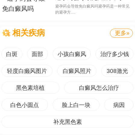
为什么是11岁的女孩的脸上有白
避孕药会导致免白癜风吗避孕药是一种常见
点还有红红的
的避孕方....
相关疾病
更多»
11岁的女孩脸上出现白点和红红的状况可能是由多种皮肤病
引起的。这些病症可能来自遗传、环境因素、免疫系统异常等。
白斑
面部
小孩白癜风
治疗多少钱
以下将从不同角度解析为什么会出现这样的情况。
轻度白癞风图片
白癜风照片
308激光
1. 生理原因：
在儿童发育期，身体各个系统还在成长和发展，皮肤也不例
黑色素培植
白癜风怎么治疗
外。这个时期的女孩可能会出现一些生理性的变化，如青春期痘
痘、色素沉着等。这些变化通常是正常的生理过程，会随着时间
白色小圆点
脸上白一块
病因
的推移而自愈。
补充黑色素
2. 遗传因素：